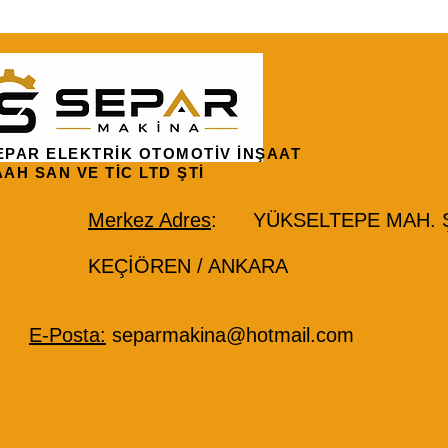
EPAR ELEKTRİK OTOMOTİV İNŞAAT
AAH SAN VE TİC LTD ŞTİ
Merkez Adres
: YÜKSELTEPE MAH. ŞE
KEÇİÖREN / ANKARA
E-Posta:
separmakina@hotmail.com