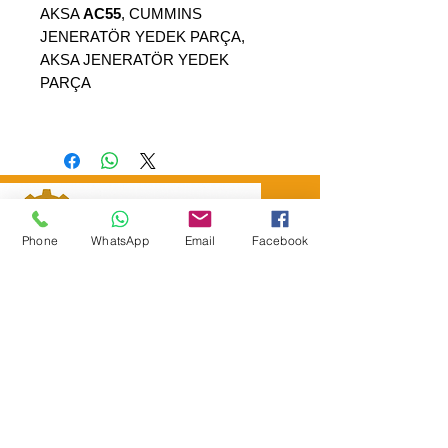
AKSA
AC55
, CUMMINS
JENERATÖR YEDEK PARÇA,
AKSA JENERATÖR YEDEK
PARÇA
Phone
WhatsApp
Email
Facebook
SEPAR ELEKTRİK OTOMOTİV İNŞAAT TAAH
SAN VE TİC LTD ŞTİ
Merkez Adres
: YÜKSELTEPE MAH. ŞEHİT BAYRAM ULUER
CAD. NO: 63 / B
KEÇİÖREN / ANKARA
TEL:
+90552 302 29 49
E-Posta:
separmakina@hotmail.com
WEB SİTE:
www.separmakina.com