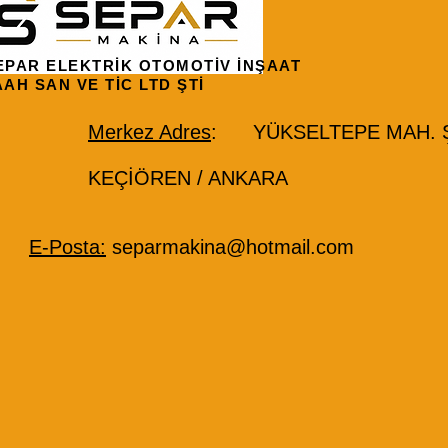
EPAR ELEKTRİK OTOMOTİV İNŞAAT
AAH SAN VE TİC LTD ŞTİ
Merkez Adres
: YÜKSELTEPE MAH. ŞE
KEÇİÖREN / ANKARA
E-Posta:
separmakina@hotmail.com