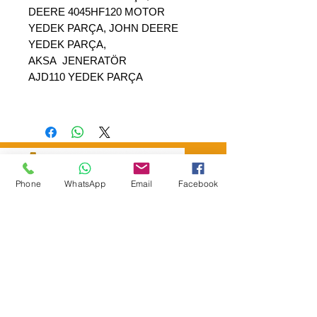
DEERE 4045HF120 MOTOR
YEDEK PARÇA, JOHN DEERE
YEDEK PARÇA,
AKSA JENERATÖR
AJD110 YEDEK PARÇA
Phone
WhatsApp
Email
Facebook
SEPAR ELEKTRİK OTOMOTİV İNŞAAT TAAH
SAN VE TİC LTD ŞTİ
Merkez Adres
: YÜKSELTEPE MAH. ŞEHİT BAYRAM ULUER
CAD. NO: 63 / B
KEÇİÖREN / ANKARA
TEL:
+90552 302 29 49
E-Posta:
separmakina@hotmail.com
WEB SİTE:
www.separmakina.com