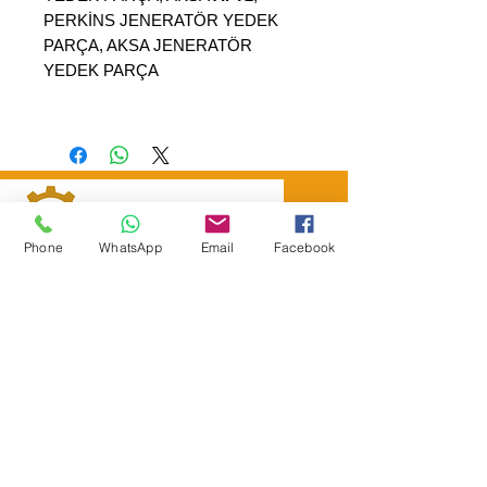
PERKİNS JENERATÖR YEDEK
PARÇA, AKSA JENERATÖR
YEDEK PARÇA
Phone
WhatsApp
Email
Facebook
SEPAR ELEKTRİK OTOMOTİV İNŞAAT TAAH
SAN VE TİC LTD ŞTİ
Merkez Adres
: YÜKSELTEPE MAH. ŞEHİT BAYRAM ULUER
CAD. NO: 63 / B
KEÇİÖREN / ANKARA
TEL:
+90552 302 29 49
E-Posta:
separmakina@hotmail.com
WEB SİTE:
www.separmakina.com