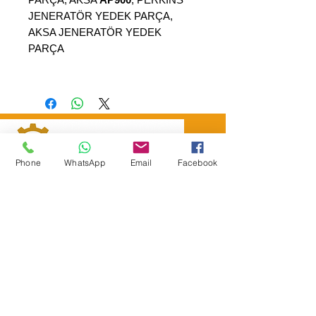
JENERATÖR YEDEK PARÇA,
AKSA JENERATÖR YEDEK
PARÇA
Phone
WhatsApp
Email
Facebook
SEPAR ELEKTRİK OTOMOTİV İNŞAAT TAAH
SAN VE TİC LTD ŞTİ
Merkez Adres
: YÜKSELTEPE MAH. ŞEHİT BAYRAM ULUER
CAD. NO: 63 / B
KEÇİÖREN / ANKARA
TEL:
+90552 302 29 49
E-Posta:
separmakina@hotmail.com
WEB SİTE:
www.separmakina.com