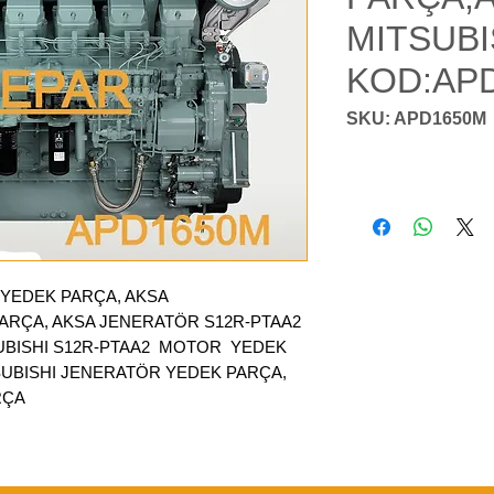
MITSUB
KOD:AP
SKU: APD1650M
YEDEK PARÇA, AKSA
ARÇA, AKSA JENERATÖR S12R-PTAA2
UBISHI S12R-PTAA2 MOTOR YEDEK
TSUBISHI JENERATÖR YEDEK PARÇA,
RÇA