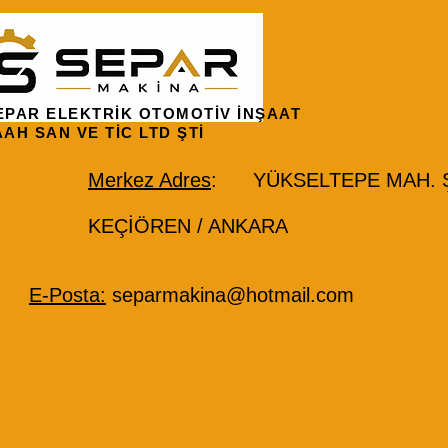
EPAR ELEKTRİK OTOMOTİV İNŞAAT
AAH SAN VE TİC LTD ŞTİ
Merkez Adres
: YÜKSELTEPE MAH. ŞE
KEÇİÖREN / ANKARA
E-Posta:
separmakina@hotmail.com