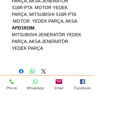
PARÇA, AKSA JENERATÖR
S16R-PTA MOTOR YEDEK
PARÇA, MITSUBISHI S16R-PTA
MOTOR YEDEK PARÇA, AKSA
APD1915M
,
MITSUBISHI JENERATÖR YEDEK
PARÇA, AKSA JENERATÖR
YEDEK PARÇA
Phone
WhatsApp
Email
Facebook
SEPAR ELEKTRİK OTOMOTİV İNŞAAT TAAH
SAN VE TİC LTD ŞTİ
Merkez Adres
: YÜKSELTEPE MAH. ŞEHİT BAYRAM ULUER
CAD. NO: 63 / B
KEÇİÖREN / ANKARA
TEL:
+90552 302 29 49