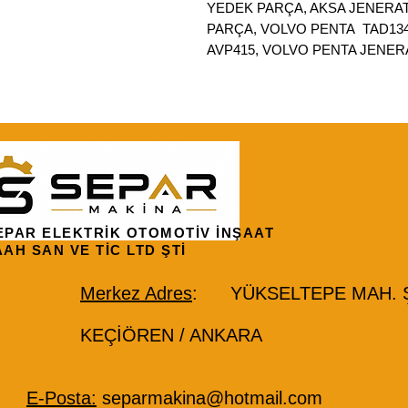
YEDEK PARÇA, AKSA JENER
PARÇA, VOLVO PENTA TAD1
AVP415, VOLVO PENTA JENE
EPAR ELEKTRİK OTOMOTİV İNŞAAT
AAH SAN VE TİC LTD ŞTİ
Merkez Adres
: YÜKSELTEPE MAH. ŞE
KEÇİÖREN / ANKARA
E-Posta:
separmakina@hotmail.com