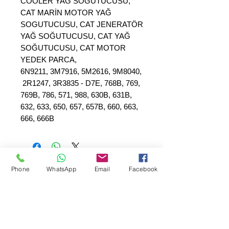
COOLER YAĞ SOĞUTUCUSU,
CAT MARİN MOTOR YAĞ
SOGUTUCUSU, CAT JENERATÖR
YAĞ SOĞUTUCUSU, CAT YAĞ
SOĞUTUCUSU, CAT MOTOR
YEDEK PARCA,
6N9211, 3M7916, 5M2616, 9M8040,
2R1247, 3R3835 - D7E, 768B, 769,
769B, 786, 571, 988, 630B, 631B,
632, 633, 650, 657, 657B, 660, 663,
666, 666B
Phone
WhatsApp
Email
Facebook
SEPAR ELEKTRİK OTOMOTİV İNŞAAT TAAH
SAN VE TİC LTD ŞTİ
Merkez Adres
: YÜKSELTEPE MAH. ŞEHİT BAYRAM ULUER
CAD. NO: 63 / B