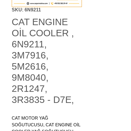
SKU: 6N9211
CAT ENGINE
OİL COOLER ,
6N9211,
3M7916,
5M2616,
9M8040,
2R1247,
3R3835 - D7E,
CAT MOTOR YAĞ
SOĞUTUCUSU, CAT ENGINE OİL