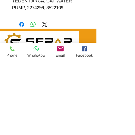
YEDEK PARCA, CAT WATER
PUMP, 2274299, 3522109
SEPAR ELEKTRİK OTOMOTİV İNŞAAT TAAH
Phone
WhatsApp
Email
Facebook
SAN VE TİC LTD ŞTİ
Merkez Adres
: YÜKSELTEPE MAH. ŞEHİT BAYRAM ULUER
CAD. NO: 63 / B
KEÇİÖREN / ANKARA
TEL:
+90552 302 29 49
E-Posta:
separmakina@hotmail.com
WEB SİTE:
www.separmakina.com