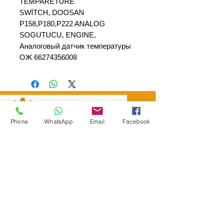
TEMPARETURE
SWİTCH, DOOSAN
P158,P180,P222 ANALOG
SOGUTUCU, ENGINE,
Аналоговый датчик температуры
ОЖ 66274356008
Phone
WhatsApp
Email
Facebook
SEPAR ELEKTRİK OTOMOTİV İNŞAAT TAAH
SAN VE TİC LTD ŞTİ
Merkez Adres
: YÜKSELTEPE MAH. ŞEHİT BAYRAM ULUER
CAD. NO: 63 / B
KEÇİÖREN / ANKARA
TEL:
+90552 302 29 49
E-Posta:
separmakina@hotmail.com
WEB SİTE:
www.separmakina.com