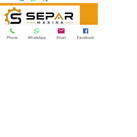
SEPAR ELEKTRİK OTOMOTİV İNŞAAT TAAH
SAN VE TİC LTD ŞTİ
Phone
WhatsApp
Email
Facebook
Merkez Adres
: YÜKSELTEPE MAH. ŞEHİT BAYRAM ULUER
CAD. NO: 63 / B
KEÇİÖREN / ANKARA
TEL:
+90552 302 29 49
E-Posta:
separmakina@hotmail.com
WEB SİTE:
www.separmakina.com