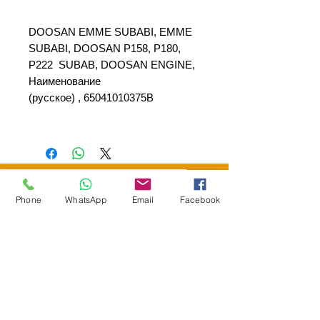
DOOSAN EMME SUBABI, EMME
SUBABI, DOOSAN P158, P180,
P222 SUBAB, DOOSAN ENGINE,
Наименование
(русское) , 65041010375B
Phone
WhatsApp
Email
Facebook
SEPAR ELEKTRİK OTOMOTİV İNŞAAT TAAH
SAN VE TİC LTD ŞTİ
Merkez Adres
: YÜKSELTEPE MAH. ŞEHİT BAYRAM ULUER
CAD. NO: 63 / B
KEÇİÖREN / ANKARA
TEL:
+90552 302 29 49
E-Posta:
separmakina@hotmail.com