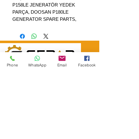
P158LE JENERATÖR YEDEK
PARÇA, DOOSAN P180LE
GENERATOR SPARE PARTS,
Phone
WhatsApp
Email
Facebook
SEPAR ELEKTRİK OTOMOTİV İNŞAAT TAAH
SAN VE TİC LTD ŞTİ
Merkez Adres
: YÜKSELTEPE MAH. ŞEHİT BAYRAM ULUER
CAD. NO: 63 / B
KEÇİÖREN / ANKARA
TEL:
+90552 302 29 49
E-Posta:
separmakina@hotmail.com
WEB SİTE:
www.separmakina.com