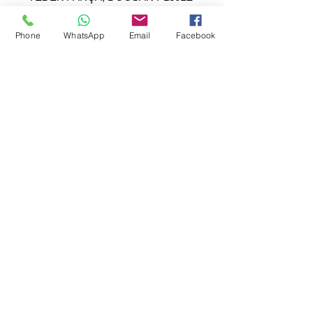
GENERATOR SPARE PARTS,
Phone
WhatsApp
Email
Facebook
SEPAR ELEKTRİK OTOMOTİV İNŞAAT TAAH
SAN VE TİC LTD ŞTİ
Merkez Adres
: YÜKSELTEPE MAH. ŞEHİT BAYRAM ULUER
CAD. NO: 63 / B
KEÇİÖREN / ANKARA
TEL:
+90552 302 29 49
E-Posta:
separmakina@hotmail.com
WEB SİTE:
www.separmakina.com