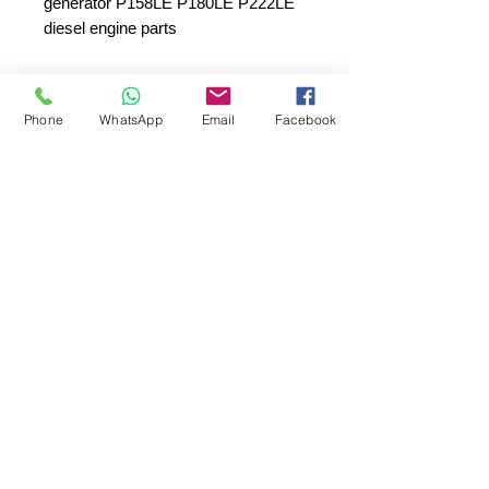
generator P158LE P180LE P222LE
diesel engine parts
DOOSAN
Phone
WhatsApp
Email
Facebook
DOOSAN JENERATÖR
ORJİNAL YEDEK PARÇA
SEPAR ELEKTRİK OTOMOTİV İNŞAAT TAAH
SAN VE TİC LTD ŞTİ
Merkez Adres
: YÜKSELTEPE MAH. ŞEHİT BAYRAM ULUER
CAD. NO: 63 / B
KEÇİÖREN / ANKARA
TEL:
+90552 302 29 49
E-Posta:
separmakina@hotmail.com
WEB SİTE:
www.separmakina.com