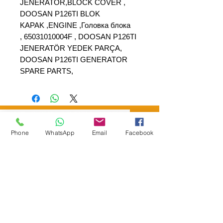
JENERATÖR,BLOCK COVER ,
DOOSAN P126TI BLOK
KAPAK ,ENGINE ,Головка блока
, 65031010004F , DOOSAN P126TI
JENERATÖR YEDEK PARÇA,
DOOSAN P126TI GENERATOR
SPARE PARTS,
Phone
WhatsApp
Email
Facebook
SEPAR ELEKTRİK OTOMOTİV İNŞAAT TAAH
SAN VE TİC LTD ŞTİ
Merkez Adres
: YÜKSELTEPE MAH. ŞEHİT BAYRAM ULUER
CAD. NO: 63 / B
KEÇİÖREN / ANKARA
TEL:
+90552 302 29 49
E-Posta:
separmakina@hotmail.com
WEB SİTE:
www.separmakina.com