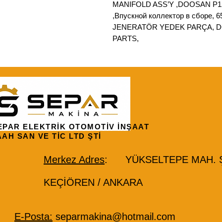
MANIFOLD ASS’Y ,DOOSAN P1
,Впускной коллектор в сборе,
JENERATÖR YEDEK PARÇA, 
PARTS,
EPAR ELEKTRİK OTOMOTİV İNŞAAT
AAH SAN VE TİC LTD ŞTİ
Merkez Adres
: YÜKSELTEPE MAH. ŞE
KEÇİÖREN / ANKARA
E-Posta:
separmakina@hotmail.com