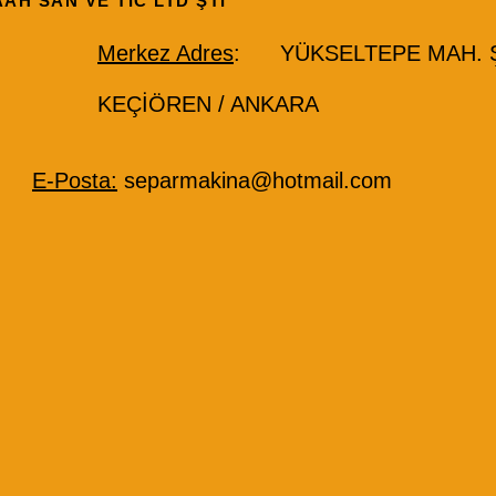
AAH SAN VE TİC LTD ŞTİ
Merkez Adres
: YÜKSELTEPE MAH. ŞE
KEÇİÖREN / ANKARA
E-Posta:
separmakina@hotmail.com