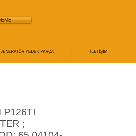
DEME
JENERATÖR YEDEK PARÇA
İLETİŞİM
 P126TI
TER ;
OD: 65.04104-