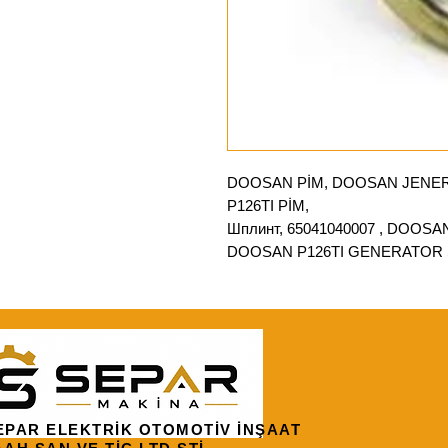
DOOSAN PİM, DOOSAN JENER
P126TI PİM,
Шплинт, 65041040007 , DOOS
DOOSAN P126TI GENERATOR 
EPAR ELEKTRİK OTOMOTİV İNŞAAT