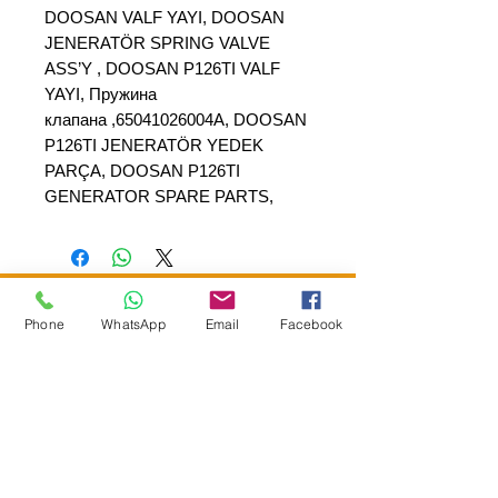
DOOSAN VALF YAYI, DOOSAN
JENERATÖR SPRING VALVE
ASS’Y , DOOSAN P126TI VALF
YAYI, Пружина
клапана ,65041026004A, DOOSAN
P126TI JENERATÖR YEDEK
PARÇA, DOOSAN P126TI
GENERATOR SPARE PARTS,
Phone
WhatsApp
Email
Facebook
SEPAR ELEKTRİK OTOMOTİV İNŞAAT TAAH
SAN VE TİC LTD ŞTİ
Merkez Adres
: YÜKSELTEPE MAH. ŞEHİT BAYRAM ULUER
CAD. NO: 63 / B
KEÇİÖREN / ANKARA
TEL:
+90552 302 29 49
E-Posta:
separmakina@hotmail.com