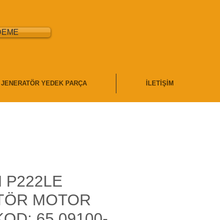
DEME
JENERATÖR YEDEK PARÇA
İLETİŞİM
 P222LE
TÖR MOTOR
OD: 65.09100-