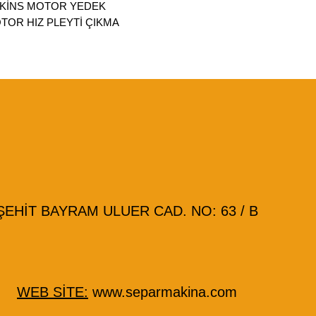
RKİNS MOTOR YEDEK
TOR HIZ PLEYTİ ÇIKMA
HİT BAYRAM ULUER CAD. NO: 63 / B
WEB SİTE:
www.separmakina.com