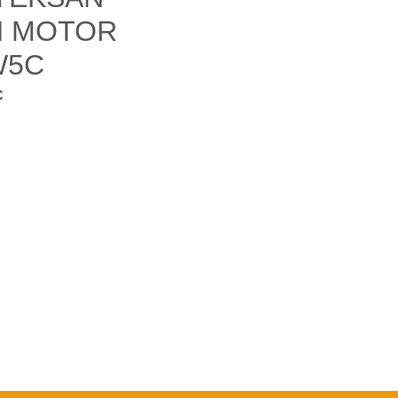
 MOTOR
W5C
C