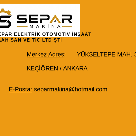
EPAR ELEKTRİK OTOMOTİV İNŞAAT
AAH SAN VE TİC LTD ŞTİ
Merkez Adres
: YÜKSELTEPE MAH. ŞE
KEÇİÖREN / ANKARA
E-Posta:
separmakina@hotmail.com