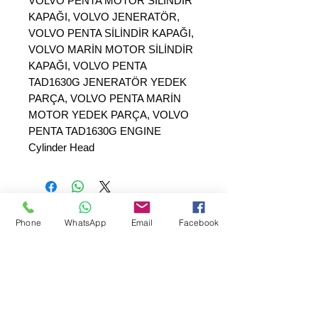
VOLVO PENTA MOTOR SİLİNDİR
KAPAĞI, VOLVO JENERATÖR,
VOLVO PENTA SİLİNDİR KAPAĞI,
VOLVO MARİN MOTOR SİLİNDİR
KAPAĞI, VOLVO PENTA
TAD1630G JENERATÖR YEDEK
PARÇA, VOLVO PENTA MARİN
MOTOR YEDEK PARÇA, VOLVO
PENTA TAD1630G ENGINE
Cylinder Head
Phone
WhatsApp
Email
Facebook
SEPAR ELEKTRİK OTOMOTİV İNŞAAT TAAH
SAN VE TİC LTD ŞTİ
Merkez Adres
: YÜKSELTEPE MAH. ŞEHİT BAYRAM ULUER
CAD. NO: 63 / B
KEÇİÖREN / ANKARA